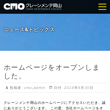
株式会社クレーンメンテ岡山｜岡
山・倉敷の天井クレーン点検・メ
ニュース&トピックス
ンテナンス
ホームページをオープンしま
した。
投稿者:
cmo_admin
日付:
2024年9月30日
クレーンメンテ岡山のホームページにアクセスいただき、誠
にありがとうございます。 この度、当社ホームページをオ