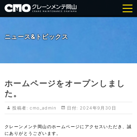
株式会社クレーンメンテ岡山｜岡
山・倉敷の天井クレーン点検・メ
ニュース&トピックス
ンテナンス
ホームページをオープンしまし
た。
投稿者:
cmo_admin
日付:
2024年9月30日
クレーンメンテ岡山のホームページにアクセスいただき、誠
にありがとうございます。