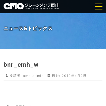
株式会社クレーンメンテ岡山｜岡
山・倉敷の天井クレーン点検・メ
ニュース&トピックス
ンテナンス
bnr_cmh_w
投稿者:
cmo_admin
日付:
2019年4月2日