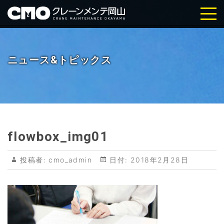
株式会社クレーンメンテ岡山｜岡
山・倉敷の天井クレーン点検・メ
ニュース&トピックス
ンテナンス
flowbox_img01
投稿者:
cmo_admin
日付:
2018年2月28日