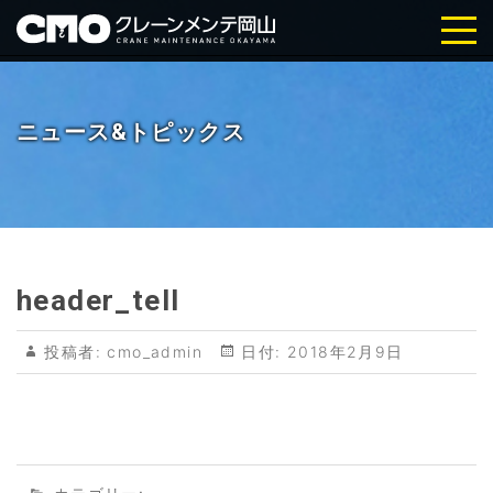
株式会社クレーンメンテ岡山｜岡
山・倉敷の天井クレーン点検・メ
ニュース&トピックス
ンテナンス
header_tell
投稿者:
cmo_admin
日付:
2018年2月9日