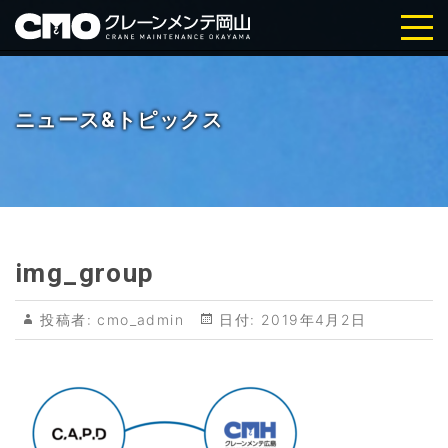
株式会社クレーンメンテ岡山｜岡
山・倉敷の天井クレーン点検・メ
ニュース&トピックス
ンテナンス
img_group
投稿者:
cmo_admin
日付:
2019年4月2日