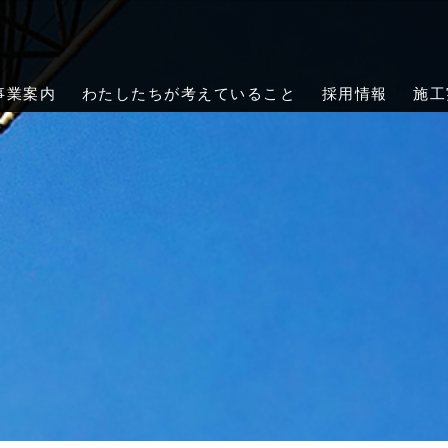
会社クレーンメンテ岡山｜岡山・倉敷
メンテ岡山は、岡山市・倉敷市を中心に岡山県全域で天井クレーンの
緊急対応まで、確かな技術で工場・倉庫の安全をサポートします。
事業案内
わたしたちが考えていること
採用情報
施工