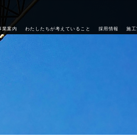
会社クレーンメンテ岡山｜岡山・倉敷
メンテ岡山は、岡山市・倉敷市を中心に岡山県全域で天井クレーンの
緊急対応まで、確かな技術で工場・倉庫の安全をサポートします。
事業案内
わたしたちが考えていること
採用情報
施工