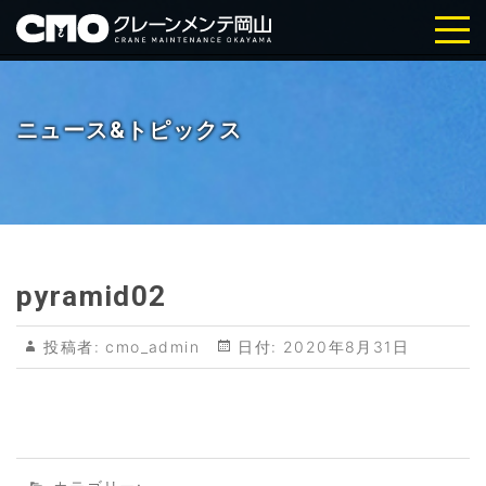
株式会社クレーンメンテ岡山｜岡
山・倉敷の天井クレーン点検・メ
ニュース&トピックス
ンテナンス
pyramid02
投稿者:
cmo_admin
日付:
2020年8月31日