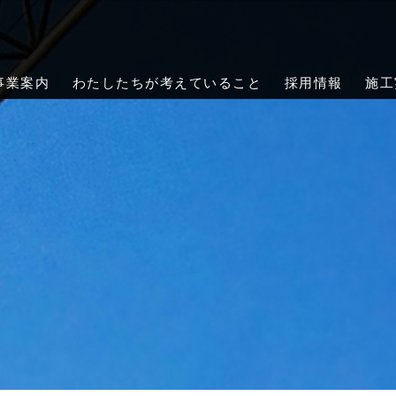
会社クレーンメンテ岡山｜岡山・倉敷
メンテ岡山は、岡山市・倉敷市を中心に岡山県全域で天井クレーンの
緊急対応まで、確かな技術で工場・倉庫の安全をサポートします。
事業案内
わたしたちが考えていること
採用情報
施工