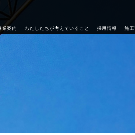
会社クレーンメンテ岡山｜岡山・倉敷
メンテ岡山は、岡山市・倉敷市を中心に岡山県全域で天井クレーンの
緊急対応まで、確かな技術で工場・倉庫の安全をサポートします。
事業案内
わたしたちが考えていること
採用情報
施工