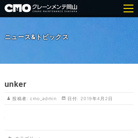
株式会社クレーンメンテ岡山｜岡
山・倉敷の天井クレーン点検・メ
ニュース&トピックス
ンテナンス
unker
投稿者:
cmo_admin
日付:
2019年4月2日